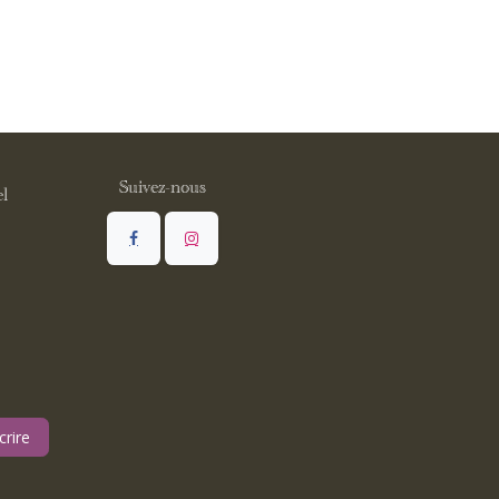
Suivez-nous
l
crire