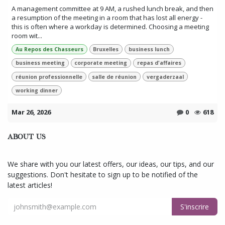
A management committee at 9 AM, a rushed lunch break, and then
a resumption of the meeting in a room that has lost all energy -
this is often where a workday is determined. Choosing a meeting
room wit...
Au Repos des Chasseurs
Bruxelles
business lunch
business meeting
corporate meeting
repas d'affaires
réunion professionnelle
salle de réunion
vergaderzaal
working dinner
Mar 26, 2026
0
618
ABOUT US
We share with you our latest offers, our ideas, our tips, and our
suggestions. Don't hesitate to sign up to be notified of the
latest articles!
S'inscrire