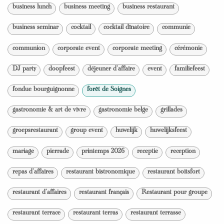
business lunch
business meeting
business restaurant
business seminar
cocktail
cocktail dînatoire
communie
communion
corporate event
corporate meeting
cérémonie
DJ party
doopfeest
déjeuner d'affaire
event
familiefeest
fondue bourguignonne
forêt de Soignes
gastronomie & art de vivre
gastronomie belge
grillades
groepsrestaurant
group event
huwelijk
huwelijksfeest
mariage
pierrade
printemps 2026
receptie
reception
repas d'affaires
restaurant bistronomique
restaurant boitsfort
restaurant d'affaires
restaurant français
Restaurant pour groupe
restaurant terrace
restaurant terras
restaurant terrasse