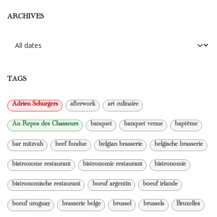
ARCHIVES
TAGS
Adrien Schurgers
afterwork
art culinaire
Au Repos des Chasseurs
banquet
banquet venue
baptême
bar mitzvah
beef fondue
belgian brasserie
belgische brasserie
bistronome restaurant
bistronomic restaurant
bistronomie
bistronomische restaurant
boeuf argentin
boeuf irlande
boeuf uruguay
brasserie belge
brussel
brussels
Bruxelles