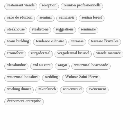
restaurant viande
réception
réunion professionnelle
salle de réunion
seminar
seminarie
sonian forest
steakhouse
steakstone
suggestions
séminaire
team building
tendance culinaire
terrasse
terrasse Bruxelles
trouwfeest
vergaderzaal
vergaderzaal brussel
viande maturée
vleesfondue
vol-au-vent
wagyu
watermaal bosvoorde
watermael-boitsfort
wedding
Woluwe Saint-Pierre
working dinner
zakenlunch
zoniënwoud
événement
événement entreprise