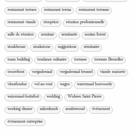
restaurant terrace
restaurant terras
restaurant terrasse
restaurant viande
réception
réunion professionnelle
salle de réunion
seminar
seminarie
sonian forest
steakhouse
steakstone
suggestions
séminaire
team building
tendance culinaire
terrasse
terrasse Bruxelles
trouwfeest
vergaderzaal
vergaderzaal brussel
viande maturée
vleesfondue
vol-au-vent
wagyu
watermaal bosvoorde
watermael-boitsfort
wedding
Woluwe Saint-Pierre
working dinner
zakenlunch
zoniënwoud
événement
événement entreprise