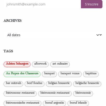
S'inscrire
ARCHIVES
TAGS
Adrien Schurgers
afterwork
art culinaire
Au Repos des Chasseurs
banquet
banquet venue
baptême
bar mitzvah
beef fondue
belgian brasserie
belgische brasserie
bistronome restaurant
bistronomic restaurant
bistronomie
bistronomische restaurant
boeuf argentin
boeuf irlande