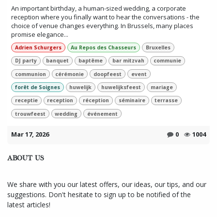
An important birthday, a human-sized wedding, a corporate
reception where you finally want to hear the conversations - the
choice of venue changes everything. In Brussels, many places
promise elegance...
Adrien Schurgers
Au Repos des Chasseurs
Bruxelles
DJ party
banquet
baptême
bar mitzvah
communie
communion
cérémonie
doopfeest
event
forêt de Soignes
huwelijk
huwelijksfeest
mariage
receptie
reception
réception
séminaire
terrasse
trouwfeest
wedding
événement
Mar 17, 2026
0
1004
ABOUT US
We share with you our latest offers, our ideas, our tips, and our
suggestions. Don't hesitate to sign up to be notified of the
latest articles!