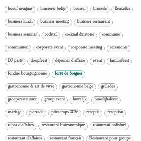
boeuf uruguay
brasserie belge
brussel
brussels
Bruxelles
business lunch
business meeting
business restaurant
business seminar
cocktail
cocktail dînatoire
communie
communion
corporate event
corporate meeting
cérémonie
DJ party
doopfeest
déjeuner d'affaire
event
familiefeest
fondue bourguignonne
forêt de Soignes
gastronomie & art de vivre
gastronomie belge
grillades
groepsrestaurant
group event
huwelijk
huwelijksfeest
mariage
pierrade
printemps 2026
receptie
reception
repas d'affaires
restaurant bistronomique
restaurant boitsfort
restaurant d'affaires
restaurant français
Restaurant pour groupe