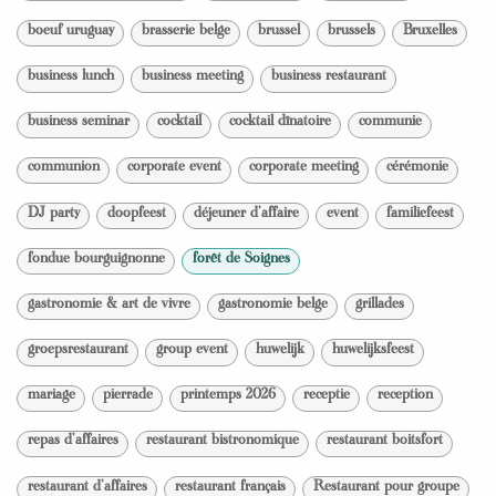
boeuf uruguay
brasserie belge
brussel
brussels
Bruxelles
business lunch
business meeting
business restaurant
business seminar
cocktail
cocktail dînatoire
communie
communion
corporate event
corporate meeting
cérémonie
DJ party
doopfeest
déjeuner d'affaire
event
familiefeest
fondue bourguignonne
forêt de Soignes
gastronomie & art de vivre
gastronomie belge
grillades
groepsrestaurant
group event
huwelijk
huwelijksfeest
mariage
pierrade
printemps 2026
receptie
reception
repas d'affaires
restaurant bistronomique
restaurant boitsfort
restaurant d'affaires
restaurant français
Restaurant pour groupe