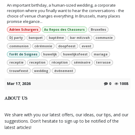
An important birthday, a human-sized wedding, a corporate
reception where you finally want to hear the conversations - the
choice of venue changes everything. In Brussels, many places
promise elegance...
Adrien Schurgers
Au Repos des Chasseurs
Bruxelles
DJ party
banquet
baptême
bar mitzvah
communie
communion
cérémonie
doopfeest
event
forêt de Soignes
huwelijk
huwelijksfeest
mariage
receptie
reception
réception
séminaire
terrasse
trouwfeest
wedding
événement
Mar 17, 2026
0
1008
ABOUT US
We share with you our latest offers, our ideas, our tips, and our
suggestions. Don't hesitate to sign up to be notified of the
latest articles!