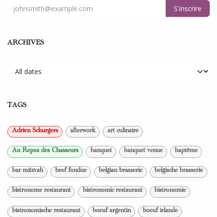
S'inscrire
ARCHIVES
TAGS
Adrien Schurgers
afterwork
art culinaire
Au Repos des Chasseurs
banquet
banquet venue
baptême
bar mitzvah
beef fondue
belgian brasserie
belgische brasserie
bistronome restaurant
bistronomic restaurant
bistronomie
bistronomische restaurant
boeuf argentin
boeuf irlande