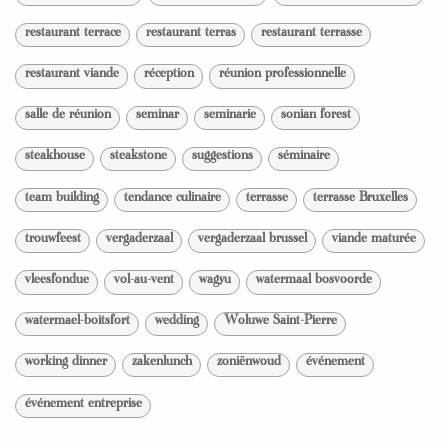
restaurant terrace
restaurant terras
restaurant terrasse
restaurant viande
réception
réunion professionnelle
salle de réunion
seminar
seminarie
sonian forest
steakhouse
steakstone
suggestions
séminaire
team building
tendance culinaire
terrasse
terrasse Bruxelles
trouwfeest
vergaderzaal
vergaderzaal brussel
viande maturée
vleesfondue
vol-au-vent
wagyu
watermaal bosvoorde
watermael-boitsfort
wedding
Woluwe Saint-Pierre
working dinner
zakenlunch
zoniënwoud
événement
événement entreprise