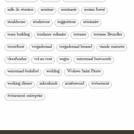
salle de réunion
seminar
seminarie
sonian forest
steakhouse
steakstone
suggestions
séminaire
team building
tendance culinaire
terrasse
terrasse Bruxelles
trouwfeest
vergaderzaal
vergaderzaal brussel
viande maturée
vleesfondue
vol-au-vent
wagyu
watermaal bosvoorde
watermael-boitsfort
wedding
Woluwe Saint-Pierre
working dinner
zakenlunch
zoniënwoud
événement
événement entreprise