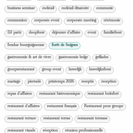
business seminar
cocktail
cocktail dînatoire
communie
communion
corporate event
corporate meeting
cérémonie
DJ party
doopfeest
déjeuner d'affaire
event
familiefeest
fondue bourguignonne
forêt de Soignes
gastronomie & art de vivre
gastronomie belge
grillades
groepsrestaurant
group event
huwelijk
huwelijksfeest
mariage
pierrade
printemps 2026
receptie
reception
repas d'affaires
restaurant bistronomique
restaurant boitsfort
restaurant d'affaires
restaurant français
Restaurant pour groupe
restaurant terrace
restaurant terras
restaurant terrasse
restaurant viande
réception
réunion professionnelle