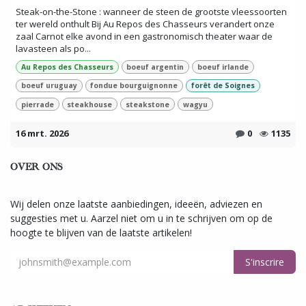
Steak-on-the-Stone : wanneer de steen de grootste vleessoorten
ter wereld onthult Bij Au Repos des Chasseurs verandert onze
zaal Carnot elke avond in een gastronomisch theater waar de
lavasteen als po...
Au Repos des Chasseurs
boeuf argentin
boeuf irlande
boeuf uruguay
fondue bourguignonne
forêt de Soignes
pierrade
steakhouse
steakstone
wagyu
16 mrt. 2026
0
1135
OVER ONS
Wij delen onze laatste aanbiedingen, ideeën, adviezen en
suggesties met u. Aarzel niet om u in te schrijven om op de
hoogte te blijven van de laatste artikelen!
S'inscrire