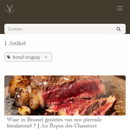
Overslaan naar inhoud
1 Artikel
boeuf uruguay
×
Waar in Brussel genieten van een pierrade
(steakstone) ? | Au Repos des Chasseurs