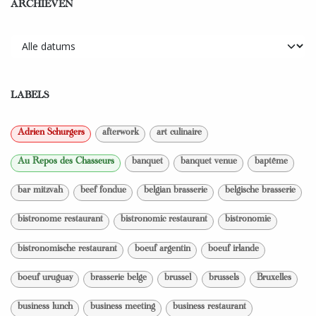
ARCHIEVEN
LABELS
Adrien Schurgers
afterwork
art culinaire
Au Repos des Chasseurs
banquet
banquet venue
baptême
bar mitzvah
beef fondue
belgian brasserie
belgische brasserie
bistronome restaurant
bistronomic restaurant
bistronomie
bistronomische restaurant
boeuf argentin
boeuf irlande
boeuf uruguay
brasserie belge
brussel
brussels
Bruxelles
business lunch
business meeting
business restaurant