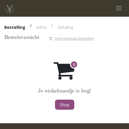
Overslaan naar inhoud
Bestelling
Adres
Betaling
Besteloverzicht
Snel opnieuw bestellen
Je winkelmandje is leeg!
Shop