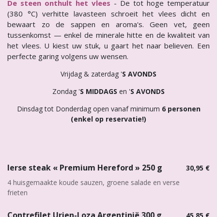
De steen onthult het vlees
- De tot hoge temperatuur
(380 °C) verhitte lavasteen schroeit het vlees dicht en
bewaart zo de sappen en aroma's. Geen vet, geen
tussenkomst — enkel de minerale hitte en de kwaliteit van
het vlees. U kiest uw stuk, u gaart het naar believen. Een
perfecte garing volgens uw wensen.
Vrijdag & zaterdag '
S AVONDS
Zondag '
S MIDDAGS
en '
S AVONDS
Dinsdag tot Donderdag open vanaf minimum
6 personen
(enkel op reservatie!)
Ierse steak « Premium Hereford » 250 g
30,95 €
4 huisgemaakte koude sauzen, groene salade en verse
frieten
Contrefilet Urien-Loza Argentinië 300 g
45,85 €