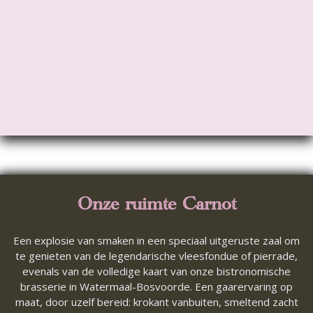
Onze ruimte Carnot
Een explosie van smaken in een speciaal uitgeruste zaal om
te genieten van de legendarische vleesfondue of pierrade,
evenals van de volledige kaart van onze bistronomische
brasserie in Watermaal-Bosvoorde. Een gaarervaring op
maat, door uzelf bereid: krokant vanbuiten, smeltend zacht