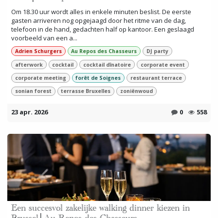
Om 18.30 uur wordt alles in enkele minuten beslist. De eerste
gasten arriveren nog opgejaagd door het ritme van de dag,
telefoon in de hand, gedachten half op kantoor. Een geslaagd
voorbeeld van een a...
Adrien Schurgers
Au Repos des Chasseurs
DJ party
afterwork
cocktail
cocktail dînatoire
corporate event
corporate meeting
forêt de Soignes
restaurant terrace
sonian forest
terrasse Bruxelles
zoniënwoud
23 apr. 2026
0
558
Een succesvol zakelijke walking dinner kiezen in