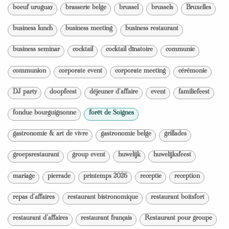
boeuf uruguay
brasserie belge
brussel
brussels
Bruxelles
business lunch
business meeting
business restaurant
business seminar
cocktail
cocktail dînatoire
communie
communion
corporate event
corporate meeting
cérémonie
DJ party
doopfeest
déjeuner d'affaire
event
familiefeest
fondue bourguignonne
forêt de Soignes
gastronomie & art de vivre
gastronomie belge
grillades
groepsrestaurant
group event
huwelijk
huwelijksfeest
mariage
pierrade
printemps 2026
receptie
reception
repas d'affaires
restaurant bistronomique
restaurant boitsfort
restaurant d'affaires
restaurant français
Restaurant pour groupe