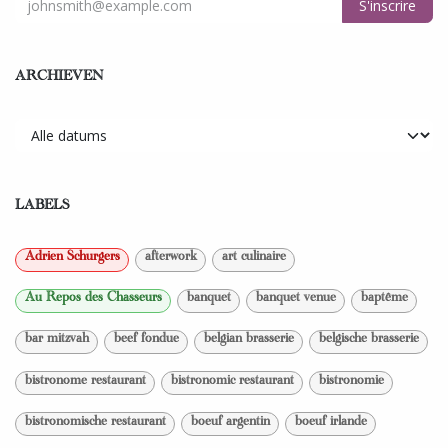
S'inscrire
ARCHIEVEN
LABELS
Adrien Schurgers
afterwork
art culinaire
Au Repos des Chasseurs
banquet
banquet venue
baptême
bar mitzvah
beef fondue
belgian brasserie
belgische brasserie
bistronome restaurant
bistronomic restaurant
bistronomie
bistronomische restaurant
boeuf argentin
boeuf irlande