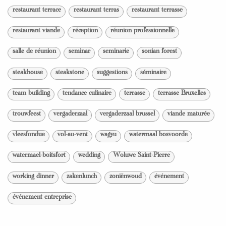
restaurant terrace
restaurant terras
restaurant terrasse
restaurant viande
réception
réunion professionnelle
salle de réunion
seminar
seminarie
sonian forest
steakhouse
steakstone
suggestions
séminaire
team building
tendance culinaire
terrasse
terrasse Bruxelles
trouwfeest
vergaderzaal
vergaderzaal brussel
viande maturée
vleesfondue
vol-au-vent
wagyu
watermaal bosvoorde
watermael-boitsfort
wedding
Woluwe Saint-Pierre
working dinner
zakenlunch
zoniënwoud
événement
événement entreprise