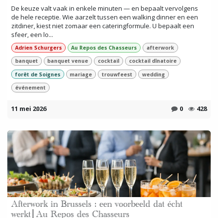
De keuze valt vaak in enkele minuten — en bepaalt vervolgens
de hele receptie. Wie aarzelt tussen een walking dinner en een
zitdiner, kiest niet zomaar een cateringformule. U bepaalt een
sfeer, een lo...
Adrien Schurgers
Au Repos des Chasseurs
afterwork
banquet
banquet venue
cocktail
cocktail dînatoire
forêt de Soignes
mariage
trouwfeest
wedding
événement
11 mei 2026
0
428
Afterwork in Brussels : een voorbeeld dat écht
werkt│Au Repos des Chasseurs