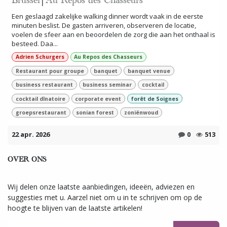
Brussel│Au Repos des Chasseurs
Een geslaagd zakelijke walking dinner wordt vaak in de eerste
minuten beslist. De gasten arriveren, observeren de locatie,
voelen de sfeer aan en beoordelen de zorg die aan het onthaal is
besteed. Daa...
Adrien Schurgers
Au Repos des Chasseurs
Restaurant pour groupe
banquet
banquet venue
business restaurant
business seminar
cocktail
cocktail dînatoire
corporate event
forêt de Soignes
groepsrestaurant
sonian forest
zoniënwoud
22 apr. 2026
0
513
OVER ONS
Wij delen onze laatste aanbiedingen, ideeën, adviezen en
suggesties met u. Aarzel niet om u in te schrijven om op de
hoogte te blijven van de laatste artikelen!