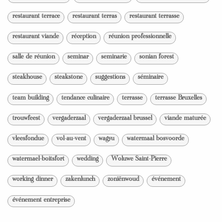
restaurant terrace
restaurant terras
restaurant terrasse
restaurant viande
réception
réunion professionnelle
salle de réunion
seminar
seminarie
sonian forest
steakhouse
steakstone
suggestions
séminaire
team building
tendance culinaire
terrasse
terrasse Bruxelles
trouwfeest
vergaderzaal
vergaderzaal brussel
viande maturée
vleesfondue
vol-au-vent
wagyu
watermaal bosvoorde
watermael-boitsfort
wedding
Woluwe Saint-Pierre
working dinner
zakenlunch
zoniënwoud
événement
événement entreprise