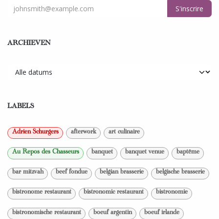
S'inscrire
ARCHIEVEN
LABELS
Adrien Schurgers
afterwork
art culinaire
Au Repos des Chasseurs
banquet
banquet venue
baptême
bar mitzvah
beef fondue
belgian brasserie
belgische brasserie
bistronome restaurant
bistronomic restaurant
bistronomie
bistronomische restaurant
boeuf argentin
boeuf irlande