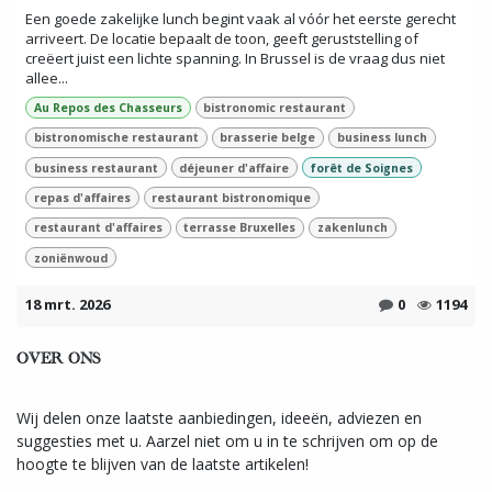
Een goede zakelijke lunch begint vaak al vóór het eerste gerecht
arriveert. De locatie bepaalt de toon, geeft geruststelling of
creëert juist een lichte spanning. In Brussel is de vraag dus niet
allee...
Au Repos des Chasseurs
bistronomic restaurant
bistronomische restaurant
brasserie belge
business lunch
business restaurant
déjeuner d'affaire
forêt de Soignes
repas d'affaires
restaurant bistronomique
restaurant d'affaires
terrasse Bruxelles
zakenlunch
zoniënwoud
18 mrt. 2026
0
1194
OVER ONS
Wij delen onze laatste aanbiedingen, ideeën, adviezen en
suggesties met u. Aarzel niet om u in te schrijven om op de
hoogte te blijven van de laatste artikelen!