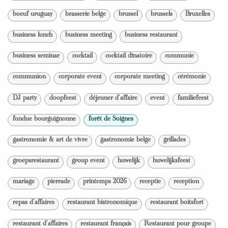
boeuf uruguay
brasserie belge
brussel
brussels
Bruxelles
business lunch
business meeting
business restaurant
business seminar
cocktail
cocktail dînatoire
communie
communion
corporate event
corporate meeting
cérémonie
DJ party
doopfeest
déjeuner d'affaire
event
familiefeest
fondue bourguignonne
forêt de Soignes
gastronomie & art de vivre
gastronomie belge
grillades
groepsrestaurant
group event
huwelijk
huwelijksfeest
mariage
pierrade
printemps 2026
receptie
reception
repas d'affaires
restaurant bistronomique
restaurant boitsfort
restaurant d'affaires
restaurant français
Restaurant pour groupe