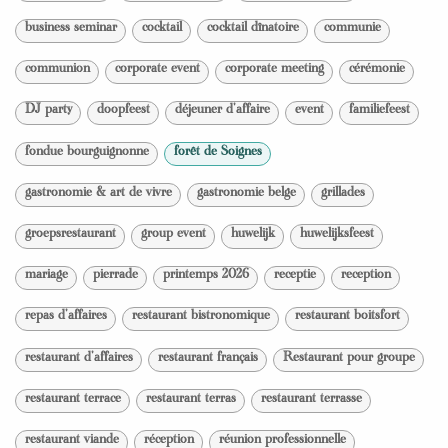
business seminar
cocktail
cocktail dînatoire
communie
communion
corporate event
corporate meeting
cérémonie
DJ party
doopfeest
déjeuner d'affaire
event
familiefeest
fondue bourguignonne
forêt de Soignes
gastronomie & art de vivre
gastronomie belge
grillades
groepsrestaurant
group event
huwelijk
huwelijksfeest
mariage
pierrade
printemps 2026
receptie
reception
repas d'affaires
restaurant bistronomique
restaurant boitsfort
restaurant d'affaires
restaurant français
Restaurant pour groupe
restaurant terrace
restaurant terras
restaurant terrasse
restaurant viande
réception
réunion professionnelle