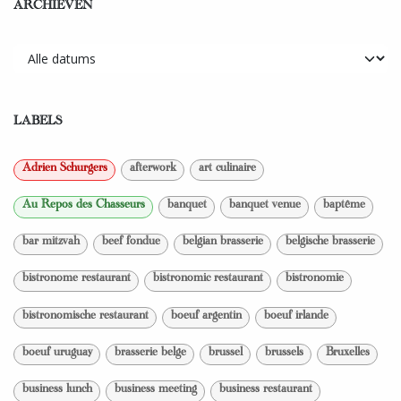
ARCHIEVEN
LABELS
Adrien Schurgers
afterwork
art culinaire
Au Repos des Chasseurs
banquet
banquet venue
baptême
bar mitzvah
beef fondue
belgian brasserie
belgische brasserie
bistronome restaurant
bistronomic restaurant
bistronomie
bistronomische restaurant
boeuf argentin
boeuf irlande
boeuf uruguay
brasserie belge
brussel
brussels
Bruxelles
business lunch
business meeting
business restaurant