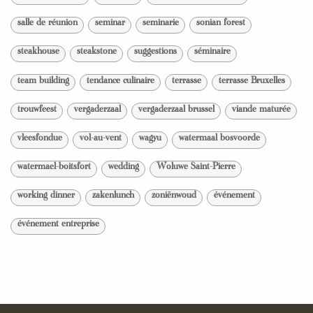
salle de réunion
seminar
seminarie
sonian forest
steakhouse
steakstone
suggestions
séminaire
team building
tendance culinaire
terrasse
terrasse Bruxelles
trouwfeest
vergaderzaal
vergaderzaal brussel
viande maturée
vleesfondue
vol-au-vent
wagyu
watermaal bosvoorde
watermael-boitsfort
wedding
Woluwe Saint-Pierre
working dinner
zakenlunch
zoniënwoud
événement
événement entreprise