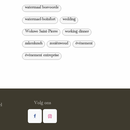
watermaal bosvoorde
watermael-boitsfort
wedding
Woluwe Saint-Pierre
working dinner
zakenlunch
zoniënwoud
événement
événement entreprise
Volg ons
l