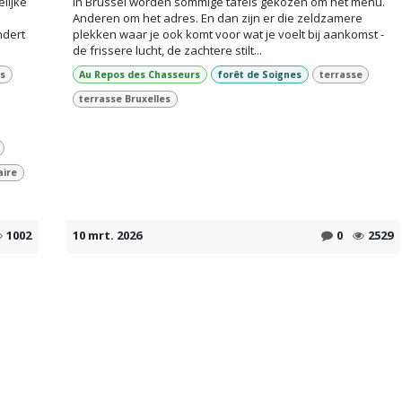
lijke
In Brussel worden sommige tafels gekozen om het menu.
Anderen om het adres. En dan zijn er die zeldzamere
ndert
plekken waar je ook komt voor wat je voelt bij aankomst -
de frissere lucht, de zachtere stilt...
es
Au Repos des Chasseurs
forêt de Soignes
terrasse
terrasse Bruxelles
aire
1002
10 mrt. 2026
0
2529