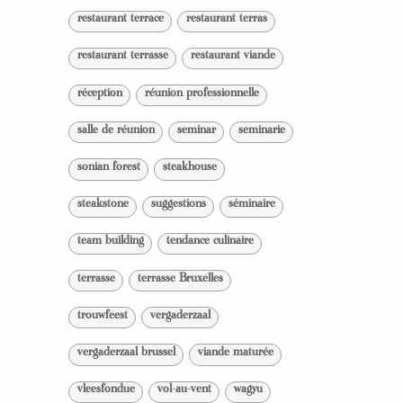
restaurant terrace
restaurant terras
restaurant terrasse
restaurant viande
réception
réunion professionnelle
salle de réunion
seminar
seminarie
sonian forest
steakhouse
steakstone
suggestions
séminaire
team building
tendance culinaire
terrasse
terrasse Bruxelles
trouwfeest
vergaderzaal
vergaderzaal brussel
viande maturée
vleesfondue
vol-au-vent
wagyu