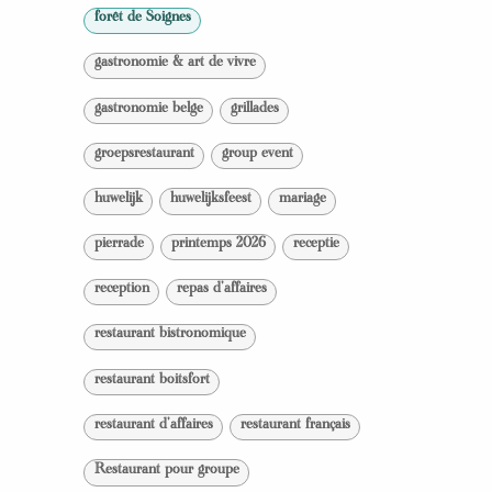
forêt de Soignes
gastronomie & art de vivre
gastronomie belge
grillades
groepsrestaurant
group event
huwelijk
huwelijksfeest
mariage
pierrade
printemps 2026
receptie
reception
repas d'affaires
restaurant bistronomique
restaurant boitsfort
restaurant d'affaires
restaurant français
Restaurant pour groupe