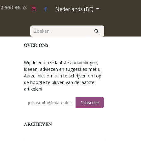
Nederlands (BE)
tes
Fotogalerij
Contacteer ons
paris-theatre-2026-2027
 2 660 46 72
OVER ONS
Wij delen onze laatste aanbiedingen,
ideeën, adviezen en suggesties met u.
Aarzel niet om u in te schrijven om op
de hoogte te blijven van de laatste
artikelen!
S'inscrire
ARCHIEVEN