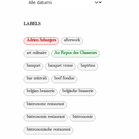
LABELS
Adrien Schurgers
afterwork
art culinaire
Au Repos des Chasseurs
banquet
banquet venue
baptême
bar mitzvah
beef fondue
belgian brasserie
belgische brasserie
bistronome restaurant
bistronomic restaurant
bistronomie
bistronomische restaurant