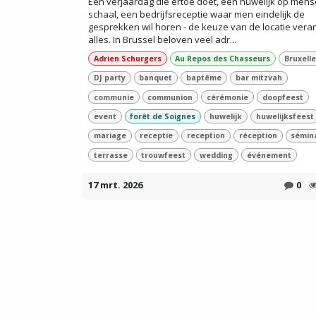
Een verjaardag die ertoe doet, een huwelijk op mense
schaal, een bedrijfsreceptie waar men eindelijk de
gesprekken wil horen - de keuze van de locatie vera
alles. In Brussel beloven veel adr...
Adrien Schurgers
Au Repos des Chasseurs
Bruxell
DJ party
banquet
baptême
bar mitzvah
communie
communion
cérémonie
doopfeest
event
forêt de Soignes
huwelijk
huwelijksfeest
mariage
receptie
reception
réception
sémin
terrasse
trouwfeest
wedding
événement
17 mrt. 2026
0