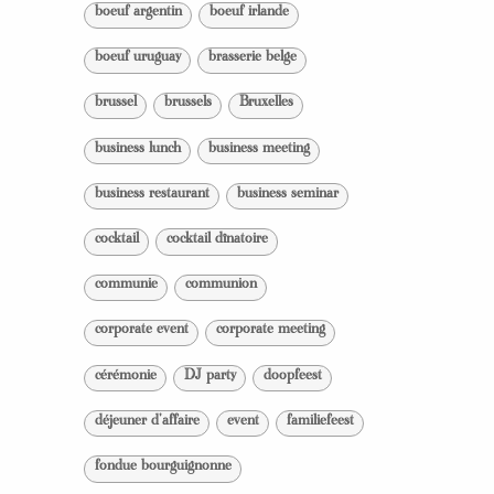
boeuf argentin
boeuf irlande
boeuf uruguay
brasserie belge
brussel
brussels
Bruxelles
business lunch
business meeting
business restaurant
business seminar
cocktail
cocktail dînatoire
communie
communion
corporate event
corporate meeting
cérémonie
DJ party
doopfeest
déjeuner d'affaire
event
familiefeest
fondue bourguignonne