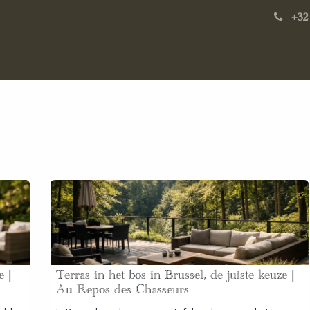
ien Schurgers
Banket
History
Onze evenementen
Blog No
+32
e |
Terras in het bos in Brussel, de juiste keuze |
Au Repos des Chasseurs