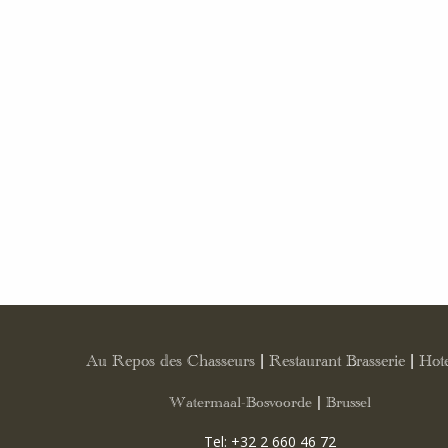
Au Repos des Chasseurs | Restaurant Brasserie | Hote
Watermaal-Bosvoorde | Brussel
Tel:
+32 2 660 46 72