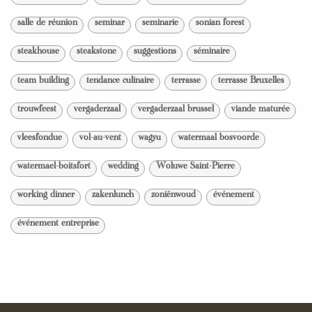
salle de réunion
seminar
seminarie
sonian forest
steakhouse
steakstone
suggestions
séminaire
team building
tendance culinaire
terrasse
terrasse Bruxelles
trouwfeest
vergaderzaal
vergaderzaal brussel
viande maturée
vleesfondue
vol-au-vent
wagyu
watermaal bosvoorde
watermael-boitsfort
wedding
Woluwe Saint-Pierre
working dinner
zakenlunch
zoniënwoud
événement
événement entreprise