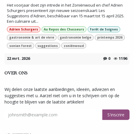
Het voorjaar doet zijn intrede in het Zoniënwoud en chef Adrien
Schurgers presenteert zijn nieuwe seizoenskaart: Les
Suggestions d'Adrien, beschikbaar van 15 maart tot 15 april 2025.
Een culinaire uit...
Adrien Schurgers
Au Repos des Chasseurs
forêt de Soignes
gastronomie & art de vivre
gastronomie belge
printemps 2026
sonian forest
suggestions
zoniënwoud
22 mrt. 2026
0
1196
OVER ONS
Wij delen onze laatste aanbiedingen, ideeën, adviezen en
suggesties met u. Aarzel niet om u in te schrijven om op de
hoogte te blijven van de laatste artikelen!
S'inscrire