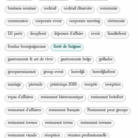
business seminar
cocktail
cocktail dînatoire
communie
communion
corporate event
corporate meeting
cérémonie
DJ party
doopfeest
déjeuner d'affaire
event
familiefeest
fondue bourguignonne
forêt de Soignes
gastronomie & art de vivre
gastronomie belge
grillades
groepsrestaurant
group event
huwelijk
huwelijksfeest
mariage
pierrade
printemps 2026
receptie
reception
repas d'affaires
restaurant bistronomique
restaurant boitsfort
restaurant d'affaires
restaurant français
Restaurant pour groupe
restaurant terrace
restaurant terras
restaurant terrasse
restaurant viande
réception
réunion professionnelle