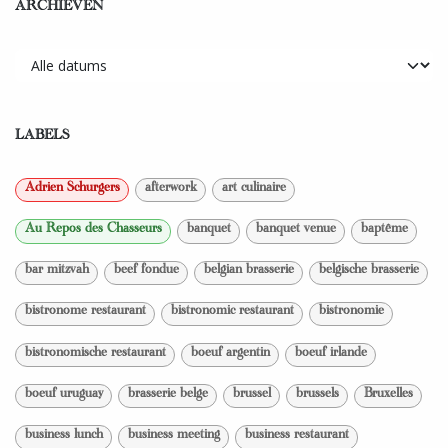
ARCHIEVEN
LABELS
Adrien Schurgers
afterwork
art culinaire
Au Repos des Chasseurs
banquet
banquet venue
baptême
bar mitzvah
beef fondue
belgian brasserie
belgische brasserie
bistronome restaurant
bistronomic restaurant
bistronomie
bistronomische restaurant
boeuf argentin
boeuf irlande
boeuf uruguay
brasserie belge
brussel
brussels
Bruxelles
business lunch
business meeting
business restaurant