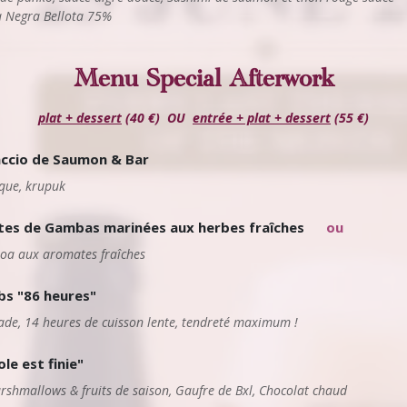
a Negra Bellota 75%
Menu Special Afterwork
plat + dessert
(40 €) OU
entrée + plat + dessert
(55 €)
ccio de Saumon & Bar
ique, krupuk
tes de Gambas marinées aux herbes fraîches
ou
noa aux aromates fraîches
ibs "86 heures"
ade, 14 heures de cuisson lente, tendreté maximum !
ole est finie"
rshmallows & fruits de saison, Gaufre de Bxl, Chocolat chaud