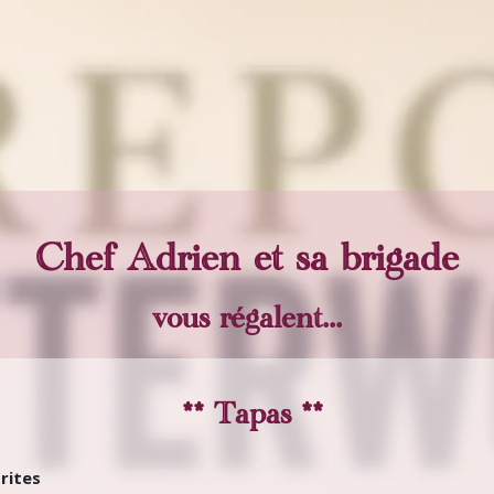
Chef Adrien et sa brigade
vous régalent...
** Tapas **
rites