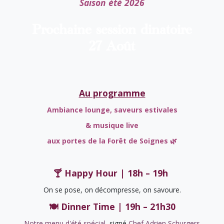
Saison été 2026
Prochaine session dinatoire
27 Août
Au programme
Ambiance lounge, saveurs estivales
& musique live
aux portes de la Forêt de Soignes 🌿
🍸 Happy Hour | 18h – 19h
On se pose, on décompresse, on savoure.
🍽️ Dinner Time | 19h – 21h30
Notre menu d'été spécial
, signé
Chef Adrien Schurgers