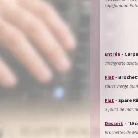
soja,Jambon Pat
Entrée
- Carpa
vinaigrette asiat
Plat
- Brochet
sauce vierge qui
Plat
- Spare R
3 jours de marin
Dessert
- "LEc
Brochettes de Ma