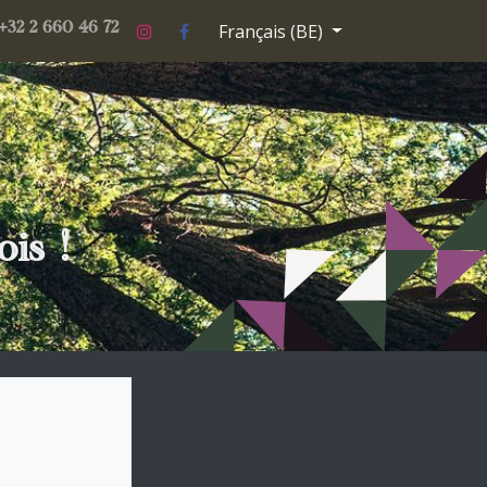
Français (BE)
es
Gallerie photos
Contactez-nous
paris-theatre-2026-2027
+32 2 660 46 72
is !