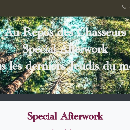
 Schurgers
Banquet
Historique
Nos événements
Blog Not
Au Repos des Chasseurs
Special Afterwork
s les derniers Jeudis du mo
Special Afterwork