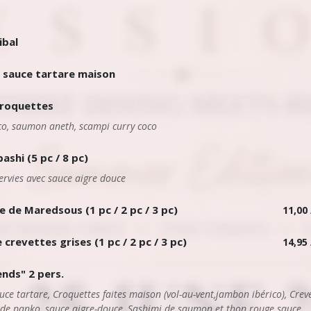
ibal
s sauce tartare maison
croquettes
ico, saumon aneth, scampi curry coco
shi (5 pc / 8 pc)
ervies avec sauce aigre douce
 de Maredsous (1 pc / 2 pc / 3 pc)
11,00 
crevettes grises (1 pc / 2 pc / 3 pc)
14,95 
ends" 2 pers.
uce tartare, Croquettes faites maison (vol-au-vent,jambon ibérico), Crev
de panko, sauce aigre-douce, Sashimi de saumon et thon rouge sauce