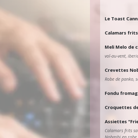
Le Toast Cann
Calamars frit
Meli Melo de 
vol-au-vent, iber
Crevettes Noba
Robe de panko, s
Fondu fromage
Croquettes de 
Assiettes "Fri
Calamars frits sa
Nobashi en robe 