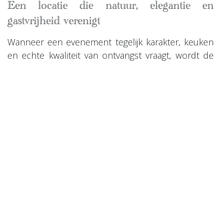
Een locatie die natuur, elegantie en
gastvrijheid verenigt
Wanneer een evenement tegelijk karakter, keuken
en echte kwaliteit van ontvangst vraagt, wordt de
locatie een beslissende partner. In Brussel biedt
een etablissement als Au Repos des Chasseurs
precies die zeldzame combinatie van geschiedenis,
sereniteit en hedendaagse verfijning. Voor een
verfijnde cocktailreceptie heeft deze combinatie
een concreet voordeel: ze geeft reliëf aan het
moment zonder kunstgrepen te vereisen.
De aanwezigheid van moduleerbare
receptieruimtes, een
groen terras
en een royale
keuken maakt het mogelijk elegante én levendige
evenementen te bedenken. Dit is vaak wat