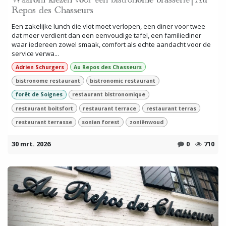
Waarom kiezen voor een bistronome brasserie│Au
Repos des Chasseurs
Een zakelijke lunch die vlot moet verlopen, een diner voor twee
dat meer verdient dan een eenvoudige tafel, een familiediner
waar iedereen zowel smaak, comfort als echte aandacht voor de
service verwa...
Adrien Schurgers
Au Repos des Chasseurs
bistronome restaurant
bistronomic restaurant
forêt de Soignes
restaurant bistronomique
restaurant boitsfort
restaurant terrace
restaurant terras
restaurant terrasse
sonian forest
zoniënwoud
30 mrt. 2026
0
710