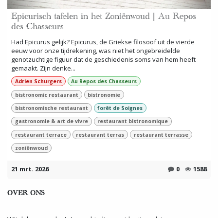
Epicurisch tafelen in het Zoniënwoud | Au Repos
des Chasseurs
Had Epicurus gelijk? Epicurus, de Griekse filosoof uit de vierde
eeuw voor onze tijdrekening, was niet het ongebreidelde
genotzuchtige figuur dat de geschiedenis soms van hem heeft
gemaakt. Zijn denke...
Adrien Schurgers
Au Repos des Chasseurs
bistronomic restaurant
bistronomie
bistronomische restaurant
forêt de Soignes
gastronomie & art de vivre
restaurant bistronomique
restaurant terrace
restaurant terras
restaurant terrasse
zoniënwoud
21 mrt. 2026
0
1588
OVER ONS