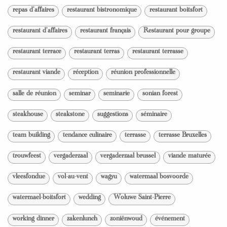
repas d'affaires
restaurant bistronomique
restaurant boitsfort
restaurant d'affaires
restaurant français
Restaurant pour groupe
restaurant terrace
restaurant terras
restaurant terrasse
restaurant viande
réception
réunion professionnelle
salle de réunion
seminar
seminarie
sonian forest
steakhouse
steakstone
suggestions
séminaire
team building
tendance culinaire
terrasse
terrasse Bruxelles
trouwfeest
vergaderzaal
vergaderzaal brussel
viande maturée
vleesfondue
vol-au-vent
wagyu
watermaal bosvoorde
watermael-boitsfort
wedding
Woluwe Saint-Pierre
working dinner
zakenlunch
zoniënwoud
événement