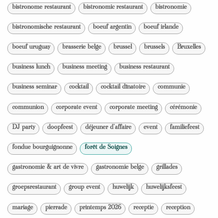
bistronome restaurant
bistronomic restaurant
bistronomie
bistronomische restaurant
boeuf argentin
boeuf irlande
boeuf uruguay
brasserie belge
brussel
brussels
Bruxelles
business lunch
business meeting
business restaurant
business seminar
cocktail
cocktail dînatoire
communie
communion
corporate event
corporate meeting
cérémonie
DJ party
doopfeest
déjeuner d'affaire
event
familiefeest
fondue bourguignonne
forêt de Soignes
gastronomie & art de vivre
gastronomie belge
grillades
groepsrestaurant
group event
huwelijk
huwelijksfeest
mariage
pierrade
printemps 2026
receptie
reception