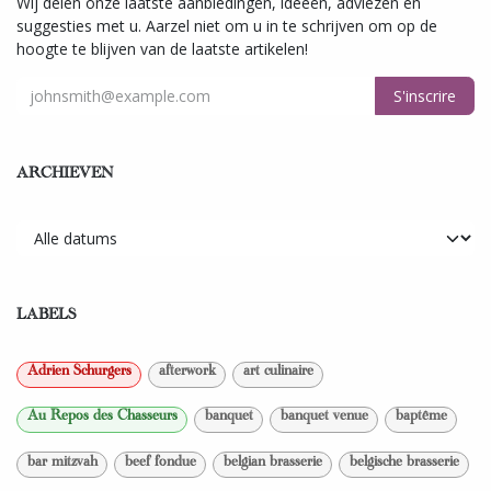
Wij delen onze laatste aanbiedingen, ideeën, adviezen en
suggesties met u. Aarzel niet om u in te schrijven om op de
hoogte te blijven van de laatste artikelen!
S'inscrire
ARCHIEVEN
LABELS
Adrien Schurgers
afterwork
art culinaire
Au Repos des Chasseurs
banquet
banquet venue
baptême
bar mitzvah
beef fondue
belgian brasserie
belgische brasserie