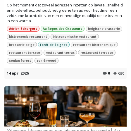
Op het moment dat zoveel adressen inzetten op lawaai, snelheid
en mode-effect, behoudt het groene terras voor het diner een
zeldzame kracht: die van een eenvoudige maaltijd om te toveren
in een ware a...
Adrien Schurgers
Au Repos des Chasseurs
belgische brasserie
bistronomic restaurant
bistronomische restaurant
brasserie belge
forêt de Soignes
restaurant bistronomique
restaurant terrace
restaurant terras
restaurant terrasse
sonian forest
zoniënwoud
14 apr. 2026
0
630