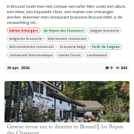
In Brussel zoekt men niet zomaar een tafel. Men zoekt een allure,
een ritme, een bepaalde sfeer, een manier van ontvangen
worden. Wanneer men restaurant brasserie Brussel intikt, is de
verwachting zel...
Adrien Schurgers
Au Repos des Chasseurs
belgian brasserie
belgische brasserie
bistronomic restaurant
bistronomische restaurant
brasserie belge
forêt de Soignes
restaurant bistronomique
sonian forest
zoniënwoud
20 apr. 2026
0
842
Groene terras om te dineren in Brussel│Au Repos