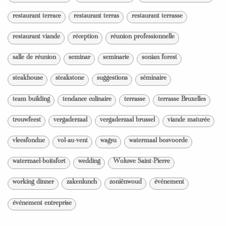
restaurant terrace
restaurant terras
restaurant terrasse
restaurant viande
réception
réunion professionnelle
salle de réunion
seminar
seminarie
sonian forest
steakhouse
steakstone
suggestions
séminaire
team building
tendance culinaire
terrasse
terrasse Bruxelles
trouwfeest
vergaderzaal
vergaderzaal brussel
viande maturée
vleesfondue
vol-au-vent
wagyu
watermaal bosvoorde
watermael-boitsfort
wedding
Woluwe Saint-Pierre
working dinner
zakenlunch
zoniënwoud
événement
événement entreprise