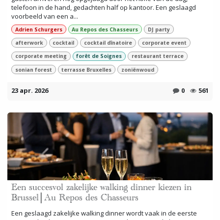
telefoon in de hand, gedachten half op kantoor. Een geslaagd
voorbeeld van een a...
Adrien Schurgers
Au Repos des Chasseurs
DJ party
afterwork
cocktail
cocktail dînatoire
corporate event
corporate meeting
forêt de Soignes
restaurant terrace
sonian forest
terrasse Bruxelles
zoniënwoud
23 apr. 2026
0
561
Een succesvol zakelijke walking dinner kiezen in
Brussel│Au Repos des Chasseurs
Een geslaagd zakelijke walking dinner wordt vaak in de eerste