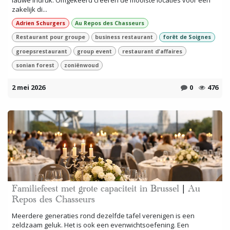
lauwe indruk. Omgekeerd creëren de mooiste locaties voor een
zakelijk di...
Adrien Schurgers
Au Repos des Chasseurs
Restaurant pour groupe
business restaurant
forêt de Soignes
groepsrestaurant
group event
restaurant d'affaires
sonian forest
zoniënwoud
2 mei 2026
0
476
Familiefeest met grote capaciteit in Brussel | Au
Repos des Chasseurs
Meerdere generaties rond dezelfde tafel verenigen is een
zeldzaam geluk. Het is ook een evenwichtsoefening. Een