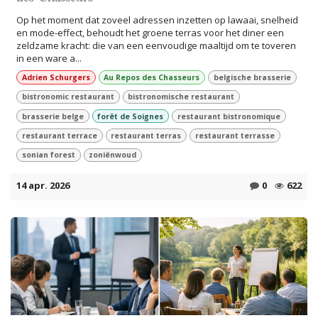
des Chasseurs
Op het moment dat zoveel adressen inzetten op lawaai, snelheid
en mode-effect, behoudt het groene terras voor het diner een
zeldzame kracht: die van een eenvoudige maaltijd om te toveren
in een ware a...
Adrien Schurgers
Au Repos des Chasseurs
belgische brasserie
bistronomic restaurant
bistronomische restaurant
brasserie belge
forêt de Soignes
restaurant bistronomique
restaurant terrace
restaurant terras
restaurant terrasse
sonian forest
zoniënwoud
14 apr. 2026
0
622