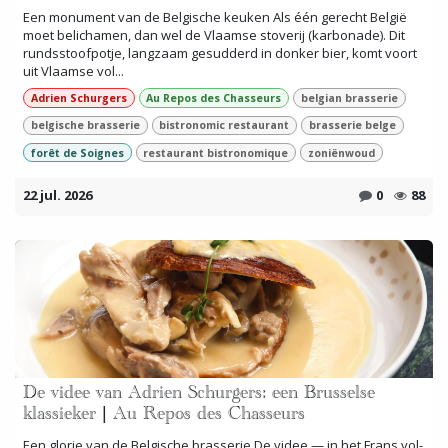
Een monument van de Belgische keuken Als één gerecht België
moet belichamen, dan wel de Vlaamse stoverij (karbonade). Dit
rundsstoofpotje, langzaam gesudderd in donker bier, komt voort
uit Vlaamse vol...
Adrien Schurgers
Au Repos des Chasseurs
belgian brasserie
belgische brasserie
bistronomic restaurant
brasserie belge
forêt de Soignes
restaurant bistronomique
zoniënwoud
22 jul. 2026
0
88
De videe van Adrien Schurgers: een Brusselse
klassieker | Au Repos des Chasseurs
Een glorie van de Belgische brasserie De videe — in het Frans vol-