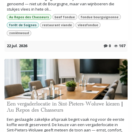
genoemd — niet uit de Bourgogne, maar van wijnboeren die
stukjes vlees in hete oli...
Au Repos des Chasseurs
beef fondue
fondue bourguignonne
forêt de Soignes
restaurant viande
vleesfondue
zoniënwoud
22 jul. 2026
0
107
Een vergaderlocatie in Sint-Pieters-Woluwe kiezen |
Au Repos des Chasseurs
Een geslaagde zakelijke afspraak begint vaak nog voor de eerste
koffie wordt geserveerd. De keuze van een vergaderlocatie in
Sint-Pieters-Woluwe geeft meteen de toon aan — ernst, comfort,