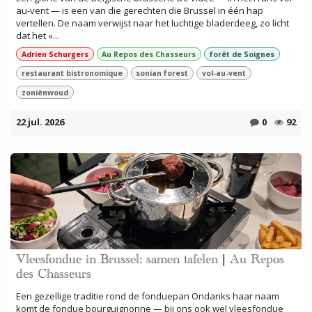
au-vent — is een van die gerechten die Brussel in één hap
vertellen. De naam verwijst naar het luchtige bladerdeeg, zo licht
dat het «...
Adrien Schurgers
Au Repos des Chasseurs
forêt de Soignes
restaurant bistronomique
sonian forest
vol-au-vent
zoniënwoud
22 jul. 2026
0
92
Vleesfondue in Brussel: samen tafelen | Au Repos
des Chasseurs
Een gezellige traditie rond de fonduepan Ondanks haar naam
komt de fondue bourguignonne — bij ons ook wel vleesfondue