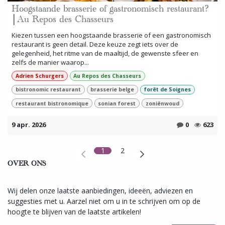
Hoogstaande brasserie of gastronomisch restaurant?
│Au Repos des Chasseurs
Kiezen tussen een hoogstaande brasserie of een gastronomisch
restaurant is geen detail. Deze keuze zegt iets over de
gelegenheid, het ritme van de maaltijd, de gewenste sfeer en
zelfs de manier waarop...
Adrien Schurgers
Au Repos des Chasseurs
bistronomic restaurant
brasserie belge
forêt de Soignes
restaurant bistronomique
sonian forest
zoniënwoud
9 apr. 2026
0
623
1
2
OVER ONS
Wij delen onze laatste aanbiedingen, ideeën, adviezen en
suggesties met u. Aarzel niet om u in te schrijven om op de
hoogte te blijven van de laatste artikelen!