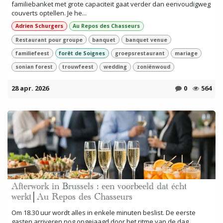
familiebanket met grote capaciteit gaat verder dan eenvoudigweg
couverts optellen. Je he...
Adrien Schurgers
Au Repos des Chasseurs
Restaurant pour groupe
banquet
banquet venue
familiefeest
forêt de Soignes
groepsrestaurant
mariage
sonian forest
trouwfeest
wedding
zoniënwoud
28 apr. 2026
0
564
Afterwork in Brussels : een voorbeeld dat écht
werkt│Au Repos des Chasseurs
Om 18.30 uur wordt alles in enkele minuten beslist. De eerste
gasten arriveren nog opgejaagd door het ritme van de dag,