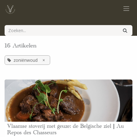
Overslaan naar inhoud
16 Artikelen
zoniënwoud
×
Vlaamse stoverij met geuze: de Belgische ziel | Au
Repos des Chasseurs