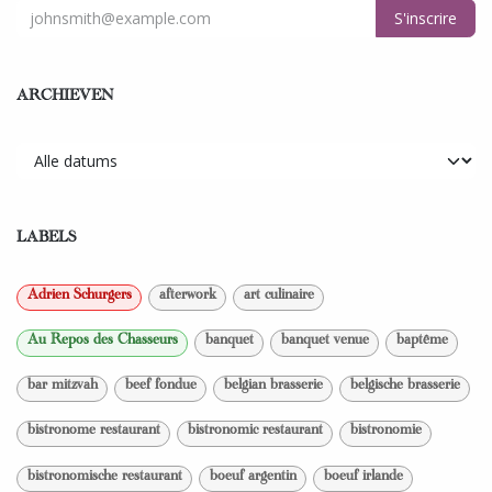
S'inscrire
ARCHIEVEN
LABELS
Adrien Schurgers
afterwork
art culinaire
Au Repos des Chasseurs
banquet
banquet venue
baptême
bar mitzvah
beef fondue
belgian brasserie
belgische brasserie
bistronome restaurant
bistronomic restaurant
bistronomie
bistronomische restaurant
boeuf argentin
boeuf irlande