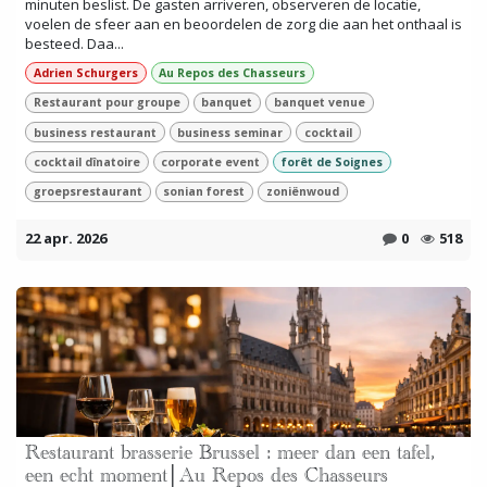
minuten beslist. De gasten arriveren, observeren de locatie,
voelen de sfeer aan en beoordelen de zorg die aan het onthaal is
besteed. Daa...
Adrien Schurgers
Au Repos des Chasseurs
Restaurant pour groupe
banquet
banquet venue
business restaurant
business seminar
cocktail
cocktail dînatoire
corporate event
forêt de Soignes
groepsrestaurant
sonian forest
zoniënwoud
22 apr. 2026
0
518
Restaurant brasserie Brussel : meer dan een tafel,
een echt moment│Au Repos des Chasseurs