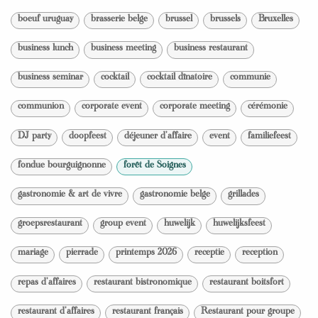
boeuf uruguay
brasserie belge
brussel
brussels
Bruxelles
business lunch
business meeting
business restaurant
business seminar
cocktail
cocktail dînatoire
communie
communion
corporate event
corporate meeting
cérémonie
DJ party
doopfeest
déjeuner d'affaire
event
familiefeest
fondue bourguignonne
forêt de Soignes
gastronomie & art de vivre
gastronomie belge
grillades
groepsrestaurant
group event
huwelijk
huwelijksfeest
mariage
pierrade
printemps 2026
receptie
reception
repas d'affaires
restaurant bistronomique
restaurant boitsfort
restaurant d'affaires
restaurant français
Restaurant pour groupe