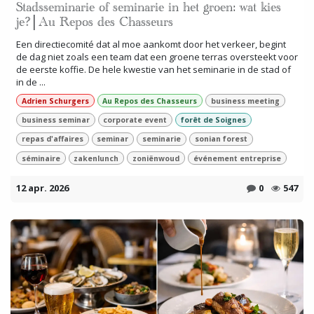
Stadsseminarie of seminarie in het groen: wat kies
je?│Au Repos des Chasseurs
Een directiecomité dat al moe aankomt door het verkeer, begint
de dag niet zoals een team dat een groene terras oversteekt voor
de eerste koffie. De hele kwestie van het seminarie in de stad of
in de ...
Adrien Schurgers
Au Repos des Chasseurs
business meeting
business seminar
corporate event
forêt de Soignes
repas d'affaires
seminar
seminarie
sonian forest
séminaire
zakenlunch
zoniënwoud
événement entreprise
12 apr. 2026
0
547