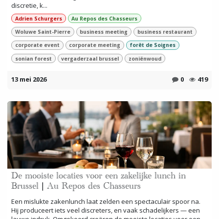
discretie, k...
Adrien Schurgers
Au Repos des Chasseurs
Woluwe Saint-Pierre
business meeting
business restaurant
corporate event
corporate meeting
forêt de Soignes
sonian forest
vergaderzaal brussel
zoniënwoud
13 mei 2026
0
419
De mooiste locaties voor een zakelijke lunch in
Brussel | Au Repos des Chasseurs
Een mislukte zakenlunch laat zelden een spectaculair spoor na.
Hij produceert iets veel discreters, en vaak schadelijkers — een