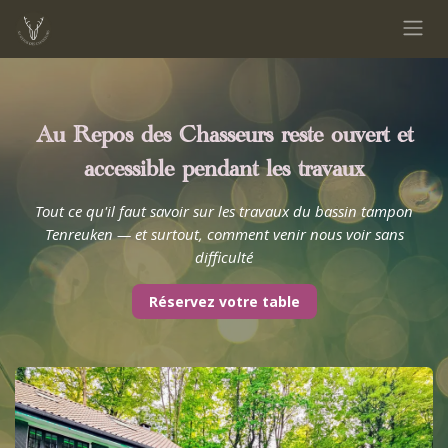
Se rendre au contenu
Au Repos des Chasseurs reste ouvert et
accessible pendant les travaux
Tout ce qu'il faut savoir sur les travaux du bassin tampon
Tenreuken — et surtout, comment venir nous voir sans
difficulté
Rése​​rvez votre t​​a​​ble